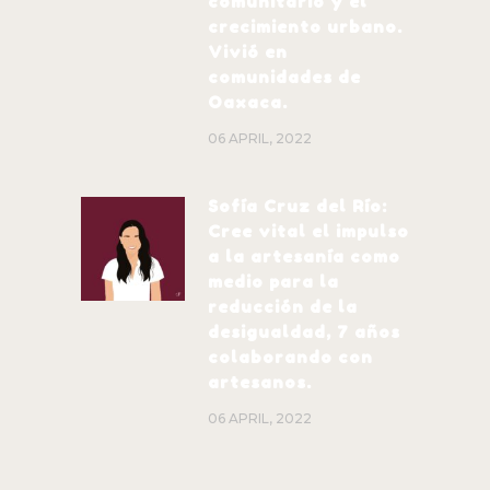
comunitario y el
crecimiento urbano.
Vivió en
comunidades de
Oaxaca.
06 APRIL, 2022
Sofía Cruz del Río:
Cree vital el impulso
a la artesanía como
medio para la
reducción de la
desigualdad, 7 años
colaborando con
artesanos.
06 APRIL, 2022