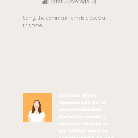
[Total:
0
Average:
0
]
Sorry, the comment form is closed at
this time.
Cristina Nieto:
Apasionada de la
sustentabilidad
inclusión social y
equidad. Utiliza su
ojo crítico para la
construcción de una