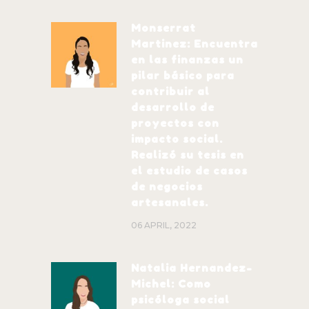
Monserrat
Martinez: Encuentra
en las finanzas un
pilar básico para
contribuir al
desarrollo de
proyectos con
impacto social.
Realizó su tesis en
el estudio de casos
de negocios
artesanales.
06 APRIL, 2022
Natalia Hernandez-
Michel: Como
psicóloga social