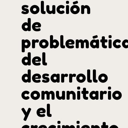
solución
de
problemátic
del
desarrollo
comunitario
y el
crecimiento