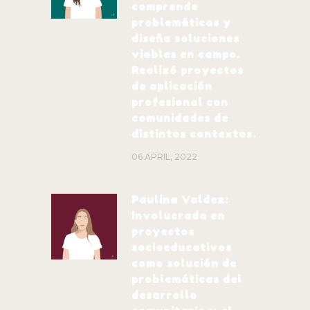
comprende
problemáticas y
diseña soluciones
viables en campo.
Realizó proyectos
de aplicación
profesional con
comunidades de
distintos contextos.
06 APRIL, 2022
Paulina Valdez:
Involucrada en
proyectos
socioeducativos
como solución de
problemáticas del
desarrollo