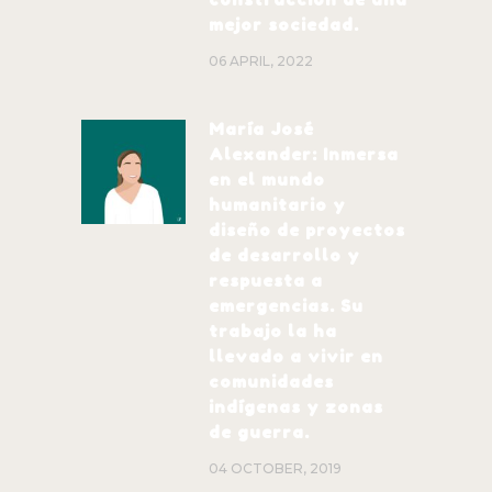
mejor sociedad.
06 APRIL, 2022
María José
Alexander: Inmersa
en el mundo
humanitario y
diseño de proyectos
de desarrollo y
respuesta a
emergencias. Su
trabajo la ha
llevado a vivir en
comunidades
indígenas y zonas
de guerra.
04 OCTOBER, 2019