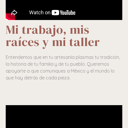
Mi trabajo, mis
raíces y mi taller
Entendemos que en tu artesanía plasmas tu tradición,
la historia de tu familia y de tu pueblo. Queremos
apoyarte a que comuniques a México y el mundo lo
que hay detrás de cada pieza.