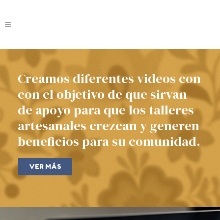
Creamos diferentes videos con
con el objetivo de que sirvan
de apoyo para que los talleres
artesanales crezcan y generen
beneficios para su comunidad.
VER MÁS