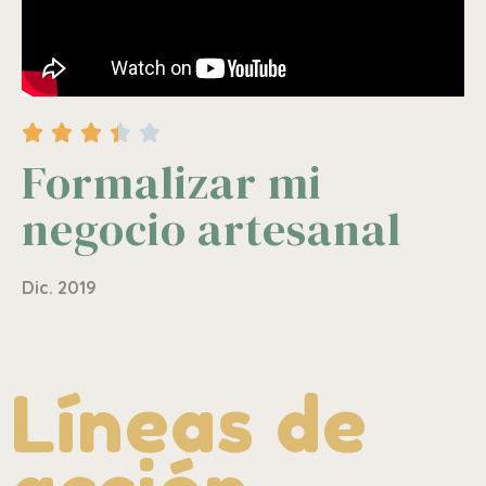





Formalizar mi
negocio artesanal
Dic. 2019
Líneas de