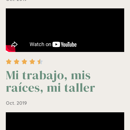





Mi trabajo, mis
raíces, mi taller
Oct. 2019