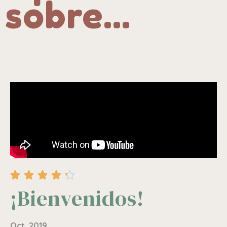
sobre...





¡Bienvenidos!
Oct. 2019